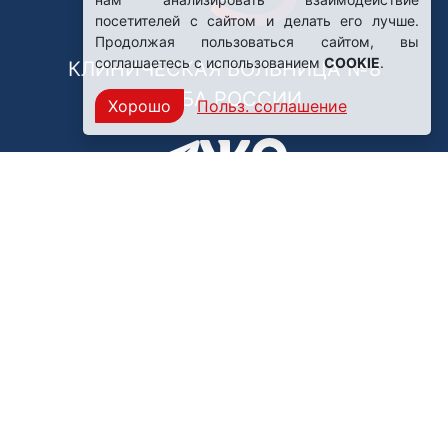
посетителей с сайтом и делать его лучше.
Продолжая пользоваться сайтом, вы
соглашаетесь с использованием
COOKIE
.
КЛИНИЧЕСКАЯ БОЛЬНИЦА №8
ФМБА РОССИИ
Хорошо
Польз. соглашение
Нашли ошибку?
249031, Калужская область,
г. Обнинск, пр. Ленина, 85
Политика конфиденциальности
Правила обработки персональных данных
© ФГБУЗ Клиническая больница №8 ФМБА России,