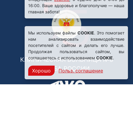
Мы используем файлы
COOKIE
. Это помогает
нам анализировать взаимодействие
посетителей с сайтом и делать его лучше.
Продолжая пользоваться сайтом, вы
соглашаетесь с использованием
COOKIE
.
КЛИНИЧЕСКАЯ БОЛЬНИЦА №8
ФМБА РОССИИ
Хорошо
Польз. соглашение
Нашли ошибку?
249031, Калужская область,
г. Обнинск, пр. Ленина, 85