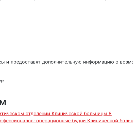
осы и предоставят дополнительную информацию о возм
ии
ям
втическом отделении Клинической больницы 8
офессионалов: операционные будни Клинической боль