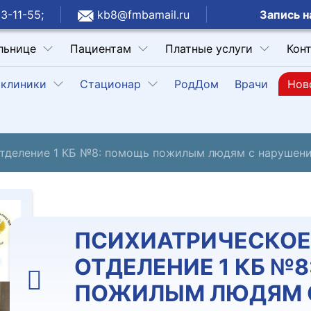
Запись н
3-11-55;
kb8@fmbamail.ru
льнице
Пациентам
Платные услуги
Кон
клиники
Стационар
РодДом
Врачи
Нов
тделение 1 КБ №8: помощь пожилым людям с нарушен
ПСИХИАТРИЧЕСКОЕ
ОТДЕЛЕНИЕ 1 КБ №
ПОЖИЛЫМ ЛЮДЯМ 