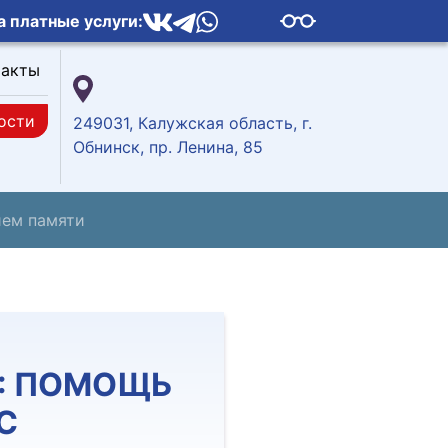
а платные услуги:
такты
ости
249031, Калужская область, г.
Обнинск, пр. Ленина, 85
ием памяти
8: ПОМОЩЬ
С