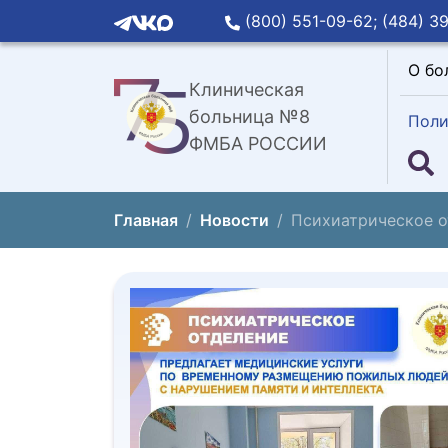
(800) 551-09-62;
(484) 39
О бо
Клиническая
больница №8
Поли
ФМБА РОССИИ
Главная
Новости
Психиатрическое о