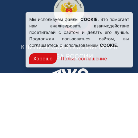
Мы используем файлы
COOKIE
. Это помогает
нам анализировать взаимодействие
посетителей с сайтом и делать его лучше.
Продолжая пользоваться сайтом, вы
соглашаетесь с использованием
COOKIE
.
КЛИНИЧЕСКАЯ БОЛЬНИЦА №8
ФМБА РОССИИ
Хорошо
Польз. соглашение
Нашли ошибку?
249031, Калужская область,
г. Обнинск, пр. Ленина, 85
Политика конфиденциальности