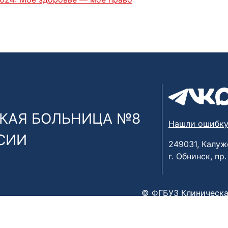
КАЯ БОЛЬНИЦА №8
Нашли ошибку
СИИ
249031, Калуж
г. Обнинск, пр
© ФГБУЗ Клиническа
х