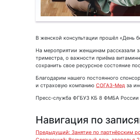
В женской консультации прошёл «День 
На мероприятии женщинам рассказали за
триместра, о важности приёма витаминно
сохранить свое ресурсное состояние пос
Благодарим нашего постоянного спонсо
и страховую компанию
СОГАЗ-Мед
за ин
Пресс-служба ФГБУЗ КБ 8 ФМБА России
Навигация по запис
Предыдущий:
Занятие по партнёрским 
Следующий:
Всемирный день здоровья 2