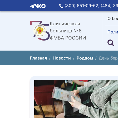
(800) 551-09-62;
(484) 39
О бо
Клиническая
больница №8
Поли
ФМБА РОССИИ
Главная
Новости
Роддом
День бе