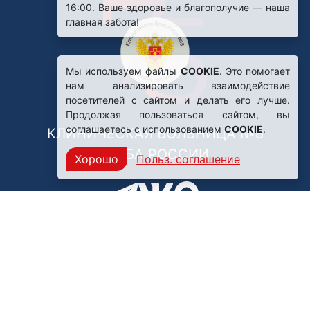
Мы используем файлы
COOKIE
. Это помогает
нам анализировать взаимодействие
посетителей с сайтом и делать его лучше.
Продолжая пользоваться сайтом, вы
соглашаетесь с использованием
COOKIE
.
КЛИНИЧЕСКАЯ БОЛЬНИЦА №8
ФМБА РОССИИ
Хорошо
Польз. соглашение
Нашли ошибку?
249031, Калужская область,
г. Обнинск, пр. Ленина, 85