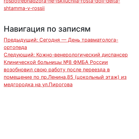
rospotrebnadzora-ne-iskliuchila-rosta-doli-delta-
shtamma-v-rossii
Навигация по записям
Предыдущий:
Сегодня — День травматолога-
ортопеда
Следующий:
Кожно-венерологический диспансер
Клинической больницы №8 ФМБА России
возобновил свою работу после переезда в
помещение по пр.Ленина,85 (цокольный этаж) из
медгородка на ул.Пирогова