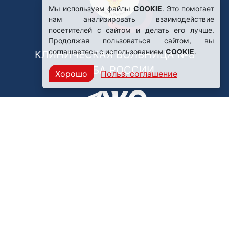
Мы используем файлы
COOKIE
. Это помогает
нам анализировать взаимодействие
посетителей с сайтом и делать его лучше.
Продолжая пользоваться сайтом, вы
соглашаетесь с использованием
COOKIE
.
КЛИНИЧЕСКАЯ БОЛЬНИЦА №8
ФМБА РОССИИ
Хорошо
Польз. соглашение
Нашли ошибку?
249031, Калужская область,
г. Обнинск, пр. Ленина, 85
Политика конфиденциальности
Правила обработки персональных данных