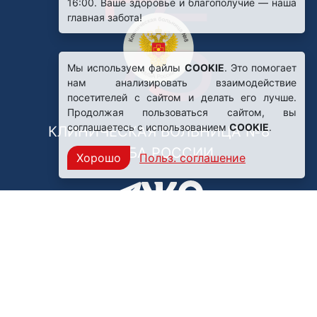
16:00. Ваше здоровье и благополучие — наша
главная забота!
Мы используем файлы
COOKIE
. Это помогает
нам анализировать взаимодействие
посетителей с сайтом и делать его лучше.
Продолжая пользоваться сайтом, вы
соглашаетесь с использованием
COOKIE
.
КЛИНИЧЕСКАЯ БОЛЬНИЦА №8
ФМБА РОССИИ
Хорошо
Польз. соглашение
Нашли ошибку?
249031, Калужская область,
г. Обнинск, пр. Ленина, 85