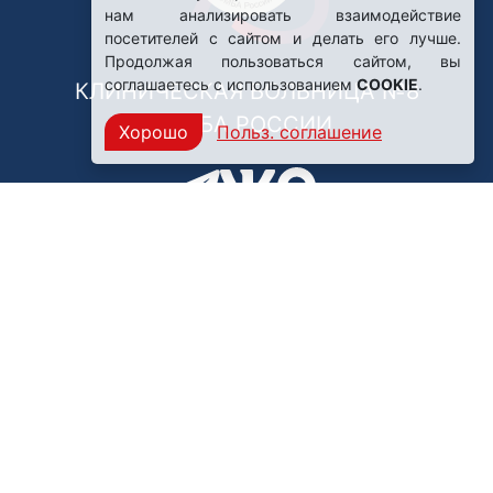
нам анализировать взаимодействие
посетителей с сайтом и делать его лучше.
Продолжая пользоваться сайтом, вы
соглашаетесь с использованием
COOKIE
.
КЛИНИЧЕСКАЯ БОЛЬНИЦА №8
ФМБА РОССИИ
Хорошо
Польз. соглашение
Нашли ошибку?
249031, Калужская область,
г. Обнинск, пр. Ленина, 85
Политика конфиденциальности
Правила обработки персональных данных