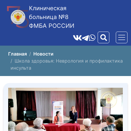
Клиническая
больница №8
ФМБА РОССИИ
Главная
Новости
Школа здоровья: Неврология и профилактика
инсульта