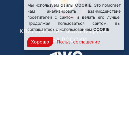
Мы используем файлы
COOKIE
. Это помогает
нам анализировать взаимодействие
посетителей с сайтом и делать его лучше.
Продолжая пользоваться сайтом, вы
соглашаетесь с использованием
COOKIE
.
КЛИНИЧЕСКАЯ БОЛЬНИЦА №8
ФМБА РОССИИ
Хорошо
Польз. соглашение
Нашли ошибку?
249031, Калужская область,
г. Обнинск, пр. Ленина, 85
Политика конфиденциальности
Правила обработки персональных данных