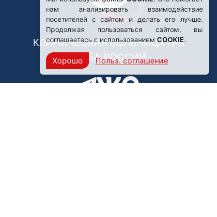
нам анализировать взаимодействие
посетителей с сайтом и делать его лучше.
Продолжая пользоваться сайтом, вы
соглашаетесь с использованием
COOKIE
.
КЛИНИЧЕСКАЯ БОЛЬНИЦА №8
ФМБА РОССИИ
Хорошо
Польз. соглашение
Нашли ошибку?
249031, Калужская область,
г. Обнинск, пр. Ленина, 85
Политика конфиденциальности
Правила обработки персональных данных