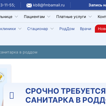
Запись н
3-11-55;
kb8@fmbamail.ru
льнице
Пациентам
Платные услуги
Кон
клиники
Стационар
РодДом
Врачи
Нов
санитарка в роддом
СРОЧНО ТРЕБУЕТСЯ
САНИТАРКА В РОД