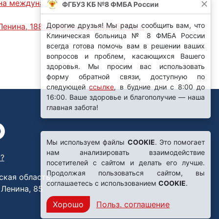
на международной конференции Paris
ФГБУЗ КБ №8 ФМБА России
Дорогие друзья! Мы рады сообщить вам, что
енина, 188: временные неудобства с
Клиническая больница № 8 ФМБА России
всегда готова помочь вам в решении ваших
вопросов и проблем, касающихся Вашего
здоровья. Мы просим вас использовать
форму обратной связи, доступную по
следующей
ссылке
, в будние дни с 8:00 до
16:00. Ваше здоровье и благополучие — наша
главная забота!
Мы используем файлы
COOKIE
. Это помогает
нам анализировать взаимодействие
?
посетителей с сайтом и делать его лучше.
Продолжая пользоваться сайтом, вы
ская область,
соглашаетесь с использованием
COOKIE
.
. Ленина, 85
Хорошо
Польз. соглашение