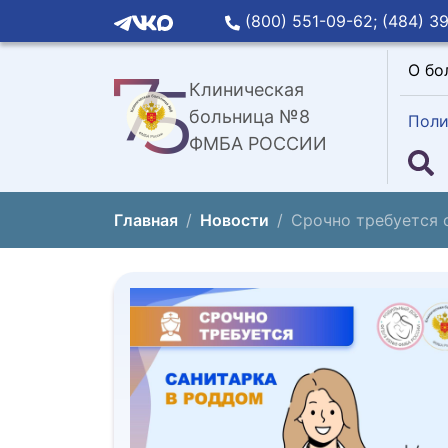
(800) 551-09-62;
(484) 39
О бо
Клиническая
больница №8
Поли
ФМБА РОССИИ
Главная
Новости
Срочно требуется 