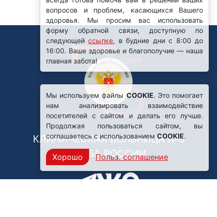
Мы используем файлы
COOKIE
. Это помогает
нам анализировать взаимодействие
посетителей с сайтом и делать его лучше.
Продолжая пользоваться сайтом, вы
соглашаетесь с использованием
COOKIE
.
КЛИНИЧЕСКАЯ БОЛЬНИЦА №8
ФМБА РОССИИ
Хорошо
Польз. соглашение
Нашли ошибку?