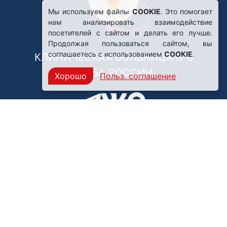
Мы используем файлы
COOKIE
. Это помогает
нам анализировать взаимодействие
посетителей с сайтом и делать его лучше.
Продолжая пользоваться сайтом, вы
соглашаетесь с использованием
COOKIE
.
КЛИНИЧЕСКАЯ БОЛЬНИЦА №8
ФМБА РОССИИ
Хорошо
Польз. соглашение
Нашли ошибку?
249031, Калужская область,
г. Обнинск, пр. Ленина, 85
Политика конфиденциальности
Правила обработки персональных данных