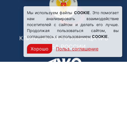
Мы используем файлы
COOKIE
. Это помогает
нам анализировать взаимодействие
посетителей с сайтом и делать его лучше.
Продолжая пользоваться сайтом, вы
соглашаетесь с использованием
COOKIE
.
КЛИНИЧЕСКАЯ БОЛЬНИЦА №8
ФМБА РОССИИ
Хорошо
Польз. соглашение
Нашли ошибку?
249031, Калужская область,
г. Обнинск, пр. Ленина, 85
Политика конфиденциальности
Правила обработки персональных данных