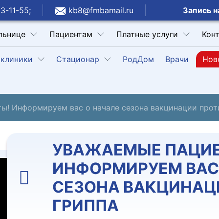
Запись н
3-11-55;
kb8@fmbamail.ru
льнице
Пациентам
Платные услуги
Кон
клиники
Стационар
РодДом
Врачи
Нов
ы! Информируем вас о начале сезона вакцинации прот
УВАЖАЕМЫЕ ПАЦИЕ
ИНФОРМИРУЕМ ВАС
СЕЗОНА ВАКЦИНАЦ
ГРИППА