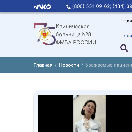
(800) 551-09-62;
(484) 39
О бо
Клиническая
больница №8
Поли
ФМБА РОССИИ
Главная
Новости
Уважаемые пациент