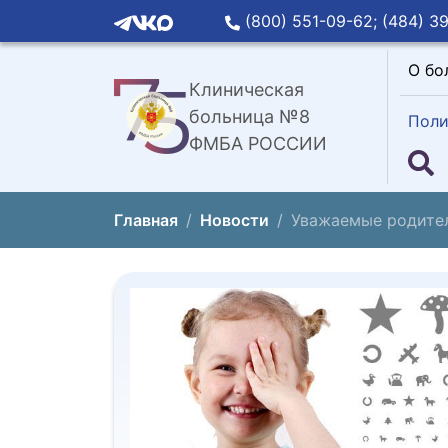
(800) 551-09-62;
(484) 39
О бо
Клиническая
больница №8
Поли
ФМБА РОССИИ
Главная
Новости
Уважаемые родите