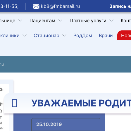
Запись н
3-11-55;
kb8@fmbamail.ru
льнице
Пациентам
Платные услуги
Кон
клиники
Стационар
РодДом
Врачи
Нов
ли!
УВАЖАЕМЫЕ РОДИТ
25.10.2019