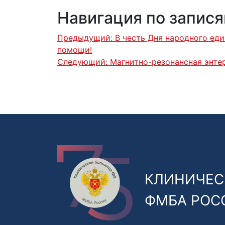
Навигация по запис
Предыдущий:
В честь Дня народного ед
помощи!️
Следующий:
Магнитно-резонансная энте
КЛИНИЧЕС
ФМБА РОС