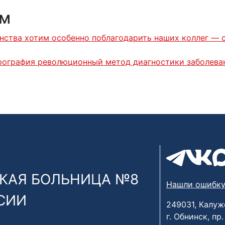
ям
инства хотим особенно поблагодарить наших коллег —
рография революционный метод диагностики заболева
КАЯ БОЛЬНИЦА №8
Нашли ошибку
СИИ
249031, Калуж
г. Обнинск, пр