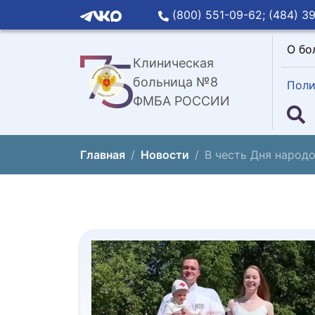
(800) 551-09-62;
(484) 39
О бо
Клиническая
больница №8
Поли
ФМБА РОССИИ
Главная
Новости
В честь Дня народо