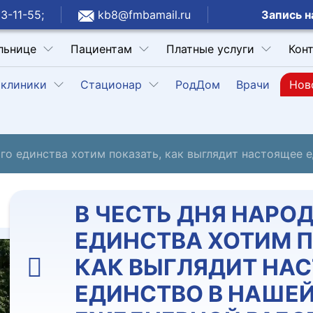
Запись н
3-11-55;
kb8@fmbamail.ru
льнице
Пациентам
Платные услуги
Кон
клиники
Стационар
РодДом
Врачи
Нов
го единства хотим показать, как выглядит настоящее 
В ЧЕСТЬ ДНЯ НАРО
ЕДИНСТВА ХОТИМ П
КАК ВЫГЛЯДИТ НА
ЕДИНСТВО В НАШЕ