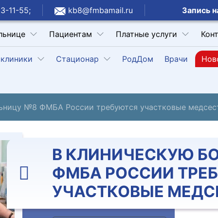
Запись н
3-11-55;
kb8@fmbamail.ru
льнице
Пациентам
Платные услуги
Кон
клиники
Стационар
РодДом
Врачи
Нов
льницу №8 ФМБА России требуются участковые медсе
В КЛИНИЧЕСКУЮ Б
ФМБА РОССИИ ТРЕ
УЧАСТКОВЫЕ МЕДС