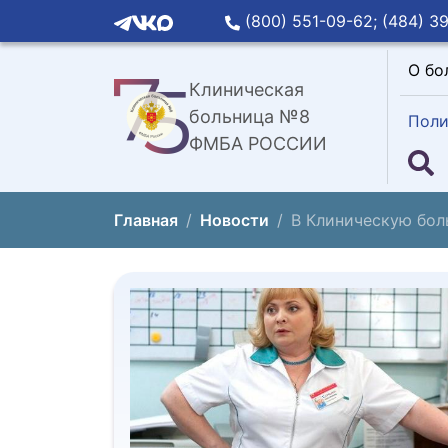
(800) 551-09-62;
(484) 39
О бо
Клиническая
больница №8
Поли
ФМБА РОССИИ
Главная
Новости
В Клиническую бо