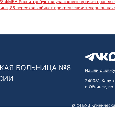
№8 ФМБА Росси требуются участковые врачи-терапевт
ина, 85 переехал кабинет прикрепления: теперь он на
КАЯ БОЛЬНИЦА №8
Нашли ошибку
СИИ
249031, Калуж
г. Обнинск, пр
© ФГБУЗ Клиническа