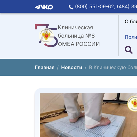
(800) 551-09-62;
(484) 39
О бо
Клиническая
больница №8
Поли
ФМБА РОССИИ
Главная
Новости
В Клиническую бол