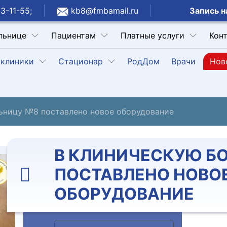
Запись н
3-11-55;
kb8@fmbamail.ru
льнице
Пациентам
Платные услуги
Кон
клиники
Стационар
РодДом
Врачи
Нов
ьницу №8 поставлено новое оборудование
В КЛИНИЧЕСКУЮ Б
ПОСТАВЛЕНО НОВО
ОБОРУДОВАНИЕ