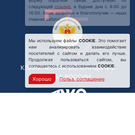
Мы используем файлы
COOKIE
. Это помогает
нам анализировать взаимодействие
посетителей с сайтом и делать его лучше.
Продолжая пользоваться сайтом, вы
соглашаетесь с использованием
COOKIE
.
КЛИНИЧЕСКАЯ БОЛЬНИЦА №8
ФМБА РОССИИ
Хорошо
Польз. соглашение
Нашли ошибку?
249031, Калужская область,
г. Обнинск, пр. Ленина, 85