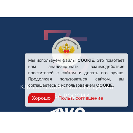
Мы используем файлы
COOKIE
. Это помогает
нам анализировать взаимодействие
посетителей с сайтом и делать его лучше.
Продолжая пользоваться сайтом, вы
соглашаетесь с использованием
COOKIE
.
КЛИНИЧЕСКАЯ БОЛЬНИЦА №8
ФМБА РОССИИ
Хорошо
Польз. соглашение
Нашли ошибку?