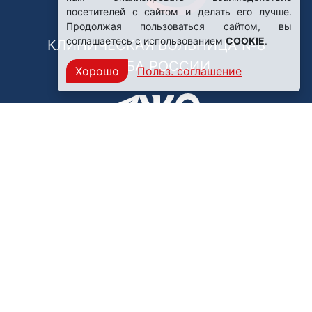
посетителей с сайтом и делать его лучше.
Продолжая пользоваться сайтом, вы
соглашаетесь с использованием
COOKIE
.
КЛИНИЧЕСКАЯ БОЛЬНИЦА №8
ФМБА РОССИИ
Хорошо
Польз. соглашение
Нашли ошибку?
249031, Калужская область,
г. Обнинск, пр. Ленина, 85
Политика конфиденциальности
Правила обработки персональных данных
© ФГБУЗ Клиническая больница №8 ФМБА России,