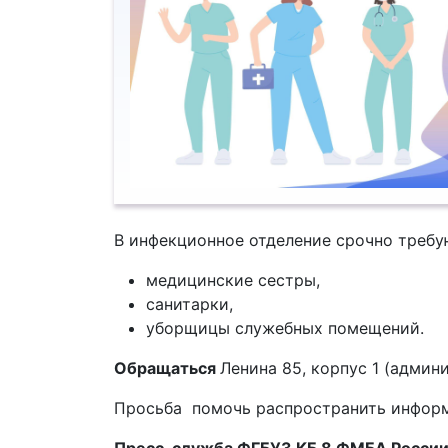
В инфекционное отделение срочно требу
️медицинские сестры,
️санитарки,
️уборщицы служебных помещений.
Обращаться
Ленина 85, корпус 1 (админи
Просьба помочь распространить инфор
Пресс-служба ФГБУЗ КБ 8 ФМБА Росси