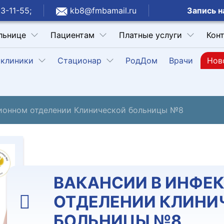
Запись н
3-11-55;
kb8@fmbamail.ru
льнице
Пациентам
Платные услуги
Кон
клиники
Стационар
РодДом
Врачи
Нов
ионном отделении Клинической больницы №8
ВАКАНСИИ В ИНФЕ
ОТДЕЛЕНИИ КЛИНИ
БОЛЬНИЦЫ №8