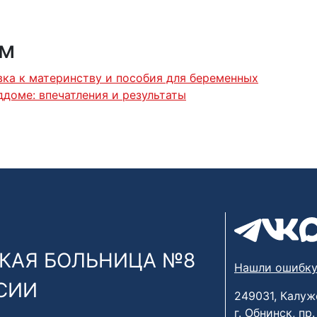
ям
вка к материнству и пособия для беременных
доме: впечатления и результаты
КАЯ БОЛЬНИЦА №8
Нашли ошибку
СИИ
249031, Калуж
г. Обнинск, пр