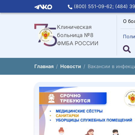
(800) 551-09-62;
(484) 39
О бо
Клиническая
больница №8
Поли
ФМБА РОССИИ
Главная
Новости
Вакансии в инфекц