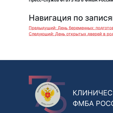
Навигация по запис
Предыдущий:
День беременных: подгото
Следующий:
День открытых дверей в род
КЛИНИЧЕС
ФМБА РОС