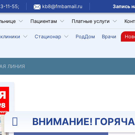
Запись н
3-11-55;
kb8@fmbamail.ru
льнице
Пациентам
Платные услуги
Кон
клиники
Стационар
РодДом
Врачи
Нов
АЯ ЛИНИЯ
ВНИМАНИЕ! ГОРЯЧА