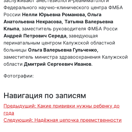
заслуживают анестезиологи-реаниматологи
Федерального научно-клинического центра ФМБА
России
Нелли
Юрьевна
Романова, Ольга
Анатольевна
Некрасова,
Татьяна
Валерьевна
Клыпа
, заместитель руководителя ФМБА Росси
Андрей
Петрович
Середа,
заведующая
перинатальным центром Калужской областной
больницы
Ольга Валерьевна Гульченко,
заместитель министра здравоохранения Калужской
области
Дмитрий
Сергеевич
Иванов
.
Фотографии:
Навигация по записям
Предыдущий:
Какие прививки нужны ребенку до
года
Следующий:
Надёжная цепочка преемственности