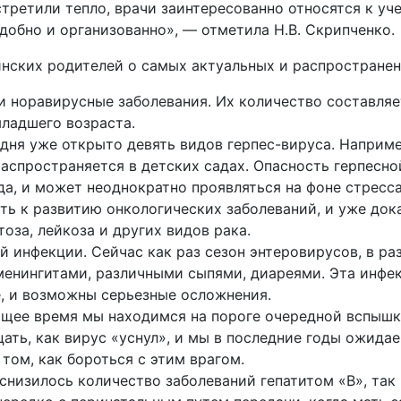
стретили тепло, врачи заинтересованно относятся к уч
удобно и организованно», — отметила Н.В. Скрипченко
инских родителей о самых актуальных и распространен
и норавирусные заболевания. Их количество составля
ладшего возраста.
дня уже открыто девять видов герпес-вируса. Например
аспространяется в детских садах. Опасность герпесной
да, и может неоднократно проявляться на фоне стресса
ь к развитию онкологических заболеваний, и уже док
оза, лейкоза и других видов рака.
й инфекции. Сейчас как раз сезон энтеровирусов, в р
менингитами, различными сыпями, диареями. Эта инфек
, и возможны серьезные осложнения.
щее время мы находимся на пороге очередной вспышки
цать, как вирус «уснул», и мы в последние годы ожида
том, как бороться с этим врагом.
 снизилось количество заболеваний гепатитом «В», так