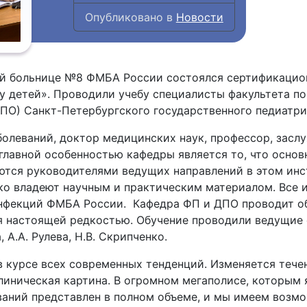
Опубликовано в
Новости
кой больнице №8 ФМБА России состоялся сертификаци
у детей». Проводили учебу специалисты факультета по
ПО) Санкт-Петербургского государственного педиатри
леваний, доктор медицинских наук, профессор, заслу
главной особенностью кафедры является то, что основ
ются руководителями ведущих направлений в этом инст
ко владеют научным и практическим материалом. Все 
нфекций ФМБА России. Кафедра ФП и ДПО проводит об
ся настоящей редкостью. Обучение проводили ведущие
 А.А. Рулева, Н.В. Скрипченко.
 курсе всех современных тенденций. Изменяется тече
линическая картина. В огромном мегаполисе, которым 
аний представлен в полном объеме, и мы имеем возмож