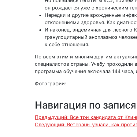
Но появились гепатиты «С», причем 
он рождается уже с хроническим геп
Нередки и другие врожденные инфек
отклонениями здоровья. Как диагнос
И наконец, эндемичная для лесного 
гранулоцитарный аноплазмоз человек
к себе отношения.
По всем этим и многим другим актуаль
специалистов страны. Учебу проходили 
программа обучения включала 144 часа, 
Фотографии:
Навигация по запис
Предыдущий:
Все три кандидата от Кли
Следующий:
Ветераны узнали, как проти