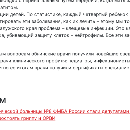
нередко с перинатальным путем передачи, когда мать 
атитом.
ции детей. По статистике, каждый четвертый ребенок
тировать эти заболевания, как их лечить – этому мы т
Калужского края проблема – клещевые инфекции. Это к
а, убивающий защиту клеток – нейтрофилы. Все эти з
ным вопросам обнинские врачи получили новейшие све
врачи клинического профиля: педиатры, инфекционисты
и по ее итогам врачи получили сертификаты специалис
ям
нической больницы №8 ФМБА России стали депутатами
востоять гриппу и ОРВИ