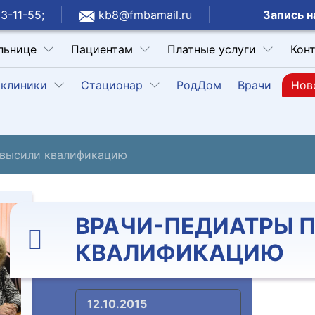
Запись н
3-11-55;
kb8@fmbamail.ru
льнице
Пациентам
Платные услуги
Кон
клиники
Стационар
РодДом
Врачи
Нов
овысили квалификацию
ВРАЧИ-ПЕДИАТРЫ 
КВАЛИФИКАЦИЮ
12.10.2015