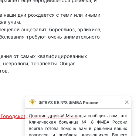
заражает еще неродившегося ребенка, и
 в наши дни рождается с теми или иными
оже учим.
лещевой энцефалит, бореллиоз, эрлихиоз,
аболевания требуют очень внимательного
дения от самых квалифицированных
, неврологи, терапевты. Общая
тов.
 Городского Собрания Обнинска