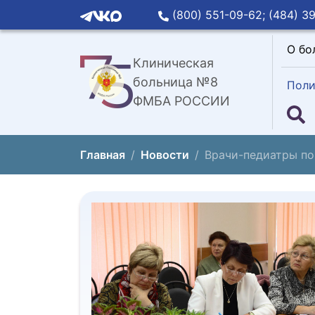
(800) 551-09-62;
(484) 39
О бо
Клиническая
больница №8
Поли
ФМБА РОССИИ
Главная
Новости
Врачи-педиатры п