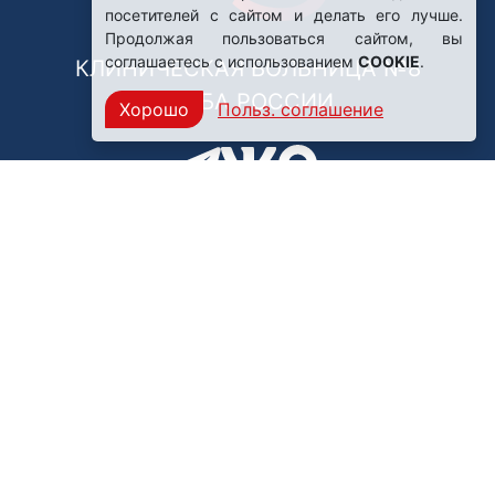
посетителей с сайтом и делать его лучше.
Продолжая пользоваться сайтом, вы
соглашаетесь с использованием
COOKIE
.
КЛИНИЧЕСКАЯ БОЛЬНИЦА №8
ФМБА РОССИИ
Хорошо
Польз. соглашение
Нашли ошибку?
249031, Калужская область,
г. Обнинск, пр. Ленина, 85
Политика конфиденциальности
Правила обработки персональных данных
© ФГБУЗ Клиническая больница №8 ФМБА России,