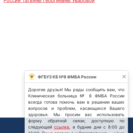
России Татьяны Георгиевны Уваровой