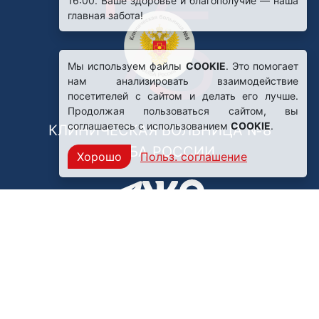
Мы используем файлы
COOKIE
. Это помогает
нам анализировать взаимодействие
посетителей с сайтом и делать его лучше.
Продолжая пользоваться сайтом, вы
соглашаетесь с использованием
COOKIE
.
КЛИНИЧЕСКАЯ БОЛЬНИЦА №8
ФМБА РОССИИ
Хорошо
Польз. соглашение
Нашли ошибку?
249031, Калужская область,
г. Обнинск, пр. Ленина, 85