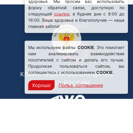
здоровья. Мы просим вас использовать
форму обратной связи, доступную по
следующей
ссылке
, в будние дни с 8:00 до
16:00. Ваше здоровье и благополучие — наша
главная забота!
Мы используем файлы
COOKIE
. Это помогает
нам анализировать взаимодействие
посетителей с сайтом и делать его лучше.
Продолжая пользоваться сайтом, вы
соглашаетесь с использованием
COOKIE
.
КЛИНИЧЕСКАЯ БОЛЬНИЦА №8
ФМБА РОССИИ
Хорошо
Польз. соглашение
Нашли ошибку?
249031, Калужская область,