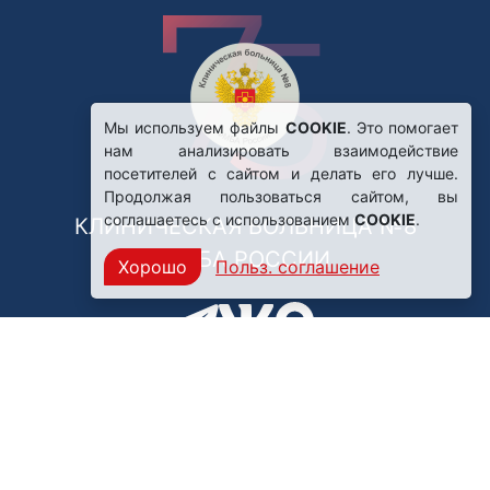
Мы используем файлы
COOKIE
. Это помогает
нам анализировать взаимодействие
посетителей с сайтом и делать его лучше.
Продолжая пользоваться сайтом, вы
соглашаетесь с использованием
COOKIE
.
КЛИНИЧЕСКАЯ БОЛЬНИЦА №8
ФМБА РОССИИ
Хорошо
Польз. соглашение
Нашли ошибку?
249031, Калужская область,
г. Обнинск, пр. Ленина, 85