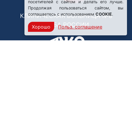
посетителей с сайтом и делать его лучше.
Продолжая пользоваться сайтом, вы
соглашаетесь с использованием
COOKIE
.
КЛИНИЧЕСКАЯ БОЛЬНИЦА №8
ФМБА РОССИИ
Хорошо
Польз. соглашение
Нашли ошибку?
249031, Калужская область,
г. Обнинск, пр. Ленина, 85
Политика конфиденциальности
Правила обработки персональных данных
© ФГБУЗ Клиническая больница №8 ФМБА России,