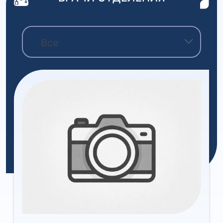
Все
Уроков Дильшод Атокулович