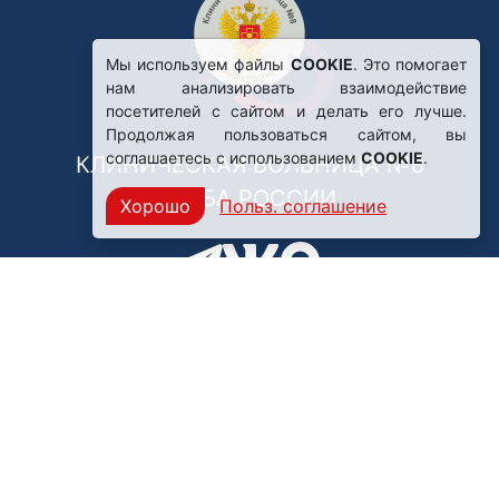
Мы используем файлы
COOKIE
. Это помогает
нам анализировать взаимодействие
посетителей с сайтом и делать его лучше.
Продолжая пользоваться сайтом, вы
соглашаетесь с использованием
COOKIE
.
КЛИНИЧЕСКАЯ БОЛЬНИЦА №8
ФМБА РОССИИ
Хорошо
Польз. соглашение
Нашли ошибку?
249031, Калужская область,
г. Обнинск, пр. Ленина, 85
Политика конфиденциальности