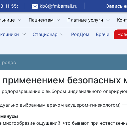
Запись н
3-11-55;
kb8@fmbamail.ru
льнице
Пациентам
Платные услуги
Кон
клиники
Стационар
РодДом
Врачи
Нов
 родов
 применением безопасных 
е родоразрешение с выбором индивиального оперирую
идуально выбранным врачом акушером-гинекологом) —
 минусы
е многообразие ощущений, что бывают при естественн